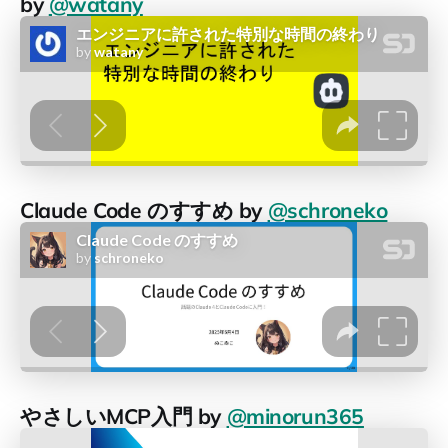
by
@watany
Claude Code のすすめ by
@schroneko
やさしいMCP入門 by
@minorun365